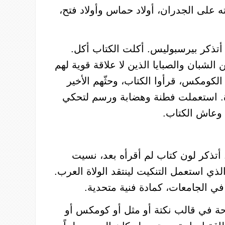
ه
على
الجدران،
أولاد
حماس
وأولاد
فتح،
أتذكر
بيرسبوليس
.
أكلت
الكتاب
أكل.
الشبان
والصبايا
الذين
لا
علاقة
قوية
لهم
الكومكس،
قرأوا
الكتاب،
وحثّهم
الأخير
.
استعملت
فطنة
وهضابة
ورسم
لتحكي
وعاش
الكتاب
.
أتذكر
لون
كتاب
لم
أقرأه
بعد،
نسيت
لذي
استعمل
التنكيت
لينتقد
الولاة
العرب
.
في
الجامعات،
كمادة
فنية
متحدية
.
حة
في
قالب نكتة
أو
مثل
أو
كومكس
أو