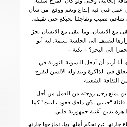
قة إيجابية، وحتى ولو كان المرح سلبياً،
 عمل فني فيه إبداع ونغم ووقع.
من
شأن
تتناغم، تصيب وتفاجئنا بحبكةٍ حتى نقهقه.
قى مع الانسان، وما يبقى مع الانسان يجرّ
ارها لتضيف الى الجلسة بسمة. ليه أبو
حمرا الى البحر؟ – نكتة –
 أنا أريد أن أدخل النسوية الثورية في
علق في الذاكرة وتتداوله الألسن لتفرح
 الثقافة الشعبية.
ين يمنع رجل زوجته من العمل من أجل
ه قائلة “حبيبي بدّي دلعك قعود بالبيت” كما
رة تدين أغنية جمهورية قلبي.
ة جارتها عن تحكم أهلها بها، تمازحها جارتها