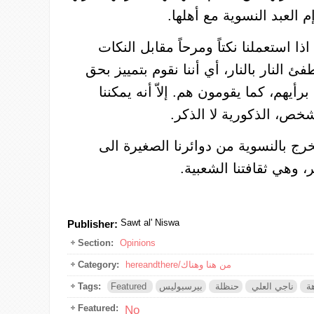
 العبد النسوية مع أهلها.
اذا استعملنا نكتاً ومرحاً مقابل النكات
ئ النار بالنار، أي أننا نقوم بتمييز بحق
برأيهم، كما يقومون هم. إلاّ أنه يمكننا
خص، الذكورية لا الذكر.
رج بالنسوية من دوائرنا الصغيرة الى
ر، وهي ثقافتنا الشعبية.
Sawt al' Niswa
Publisher:
Section:
Opinions
hereandthere/من هنا وهناك
Category:
ة
ناجي العلي
حنظلة
بيرسبوليس
Featured
Tags:
Featured:
No