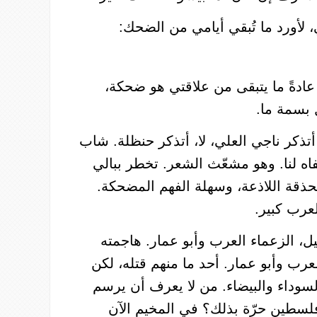
،
لأورد
ما
تُبقي
أيامي
من
الضحك
:
عادةً
ما
يتبقى
من
علاقتي
هو
ضحكة،
بسمة
ما
.
أتذكر
ناجي
العلي،
لا،
أتذكر
حنظلة
. شاب
اه
لنا. وهو
مشعّث
الشعر
.
تخطر
ببالي
حذقة
اللاذعة،
وسهلة
الفهم
المضحكة
.
لعرب
كبير
.
ل،
الزعماء
العرب
وأبو
عمار
.
هاجمته
لعرب
وأبو
عمار
. أحد
ما
منهم
قتله،
لكن
لسوداء
والبيضاء
.
من
لا
يعرف
أن
يرسم
لسطين
حرّة
بذلك؟
في
المخيم
الآن