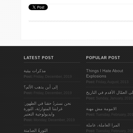
LATEST POST
POPULAR POST
Things I Hate About
مذكرات بيئية
Explosions
Post:
Friday, December, 2019
Post:
Friday, August, 2013
إلى أين يذهب الألم؟
لى العمّال الأقدم في التاريخ
Post:
Friday, December, 2019
Post:
Sunday, January, 2010
نحن نستردُ حقنا في الظهور:
الامومة مش مهنة
غرابتنا المتوارثة، الثورة
وايديولوجية التعتير
Post:
Tuesday, February, 20
Post:
Monday, December, 2019
المرا العاملة، عاملة
الثورةُ الصامتة
Post:
Tuesday, February, 20