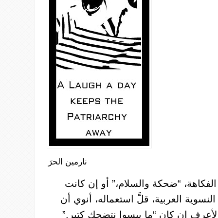
نارمين الحرَ
الفكاهة،
“ضحكة
والسلام،”
أو
إن
كانت
النسوية
العربية،
قلَّ
استعماله،
أنوي
أن
لأعرف
إن
كان
“ما
بيسوا
نتضحك
كتير.”