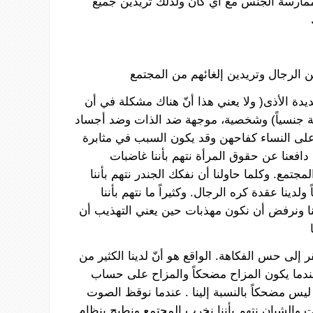
مارسة
الجنس
مع
أي
كان
ولذلك
تريدين
جميع
ن
الرجال
وتريدين
إلغائهم
من
المجتمع
يدة
الأذى
( ولا
يعني
هذا أنّ
هناك
مشكلة
في
أن
جنسياً
)
وشخصية،
موجهة
ضد
الذات
وضد
أجساد
لى
النساء
كفاحهن
وقد
يكون
السبب
في
مثابرة
دافعنا
عن
حقوق
المرأة
نتهم
بأننا
غاضبات
لمجتمع
.
وكلما
حاولنا
أن
نفكك
الجندر
نتهم
بأننا
ولدينا
عقدة
كره
الرجال
.
وكثيراً
ما
نتهم
بأننا
ا
ونرفض
أن
نكون
مهذبات
حين
يعني
التهذيب
أن
ر
إلى
حس
الفكاهة
.
الواقع
هو
أنّ
لدينا
الكثير
من
دما
يكون
المزاح
مضحكاً
والمزاح
على
حساب
يس
مضحكاً
بالنسبة
إلينا
.
عندما
نوقظ
الصوت
ت
والشبان
نتهم
بأننا
نخرب
المجتمع
ونطيح
بنظام