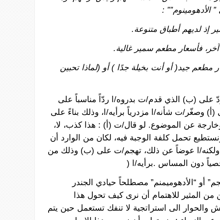
”
الأدهومينوم””
:
ر
إذ
لديهم
أطباق
متنوعة
.
آخر،
فأسعار
مطعم
سمير
غالية
.
ر
مطعم
جيد(
أو
أنت
بخيلة
جدًا
)
أو
(
لماذا
تحبين
ّ
على (ب)
الذي
قدم/ت
بدروه
/ا
ردّاً
مناسباً
على
(أ)
وصغّر
/ت
شأنه
/ا
مزدرياً
برأيه
/
ا،
وذلك
بناءً
على
خارجة
عن
الموضوع
.
لو
قال/ت (أ) : هذا
كذب،
لا،
نستطيع
تحمل
كلفة
الوجبة
فيه،
لكان
من
الوارد
أن
ولكنه
/ا
عوضاً
عن
ذلك،
تهجم
/ت على (ب)
وذلك
من
ياً
دون
المساس
.برأيه/ا (
جم”
أو
“الأدهوميمنم”
مصطلحاً
حيادي
الجندر
من
المثير
للاهتمام
أن
نرى كيف
تحول
هذا
اش
والحوار
الى
استراتجية
لا
تنفك
تستعمل
حين يتم