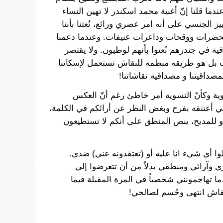
ندما
قلنا
إنّ
أغنية
محمد
اسكندر
لا
تهين
النساء
يز
الجنسي
على أنه امر
عصري
ورائع،
نُعتنا
بأننا
حضرات
ووقحات
وداعرات
عنيفات
.
وعندما
دعمنا
فية
في
جندرهم
نُعتوا
بأنهم
لوطيون
. ولا
يقتصر
بل
هو
طريقة
منظمة
للنقاش
تستعمل
لإسكاتنا
مصداقيتنا
و
مصداقية
نقاشاتنا
!
ية
وكأنّ
النسوية
أمر
خاطئ
رغم أنّ
العكس
ي
أعتنقه
بفرح
وبغض
النظر
عن
أرائكم
في
الكلمة،
و
للمديح،
ينص
المنطق
على
أنكم
لا
تستطيعون
وا
أي
شيء انا
عليه
أو
(
تعتقدونه
عني) ضدي.
ري
وآرائي
ومنطقي
بدلاً
من
أن
تتعرضوا
إلي
ما
تهاجمونني
شخصياً
في
المرة
المقبلة
فيما
قاش
انتهى
وحُسم
لصالحي
!