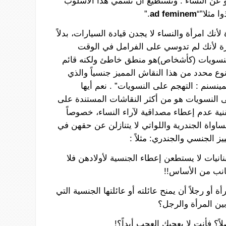
عن
النساء
:
ونستطيع
أن
نسمي
هذا
الاسلوب
وا
مثلا”“
ad feminem
.”
لأنك
امرأة
والنساء
لا
يجدن
قيادة
السيارات،
بدلاً
ة
لأنك
لم
تدوسي
على
الفرامل
في
الوقت
نسويات
(
كأشخاص
)
هو
منطق
خاطئ
ولكنه
قائم
وع
محدد
من
هذا
النقاش
المميز
جنسياً
والذي
مينسنم
:
التهجم
على
النسويات”
. نعم
أيها
ى
النسويات
هو
من
أكثر
النقاشات
المستندة
على
نية
عدم
إعطاء
مصداقية
لآراء
النساء،
خصوصاً
ساواة
الجندرية
واللواتي
لا
يتنازلن
عن
حقهن
في
يز
الجنسي
والجندري
:
مثلاً
:
نانيات
لا
يستطعن
إعطاء
الجنسية
لأولادهن
فلا
انب
من
الأساس
!!
أة
أو
رجلاً
أن
يمنح
عائلته
أو
عائلتها
الجنسية
التي
ين
المرأة
والرجل؟
اً؟
فأنت
لا
يعجبك
العجب
أبداً؟
!