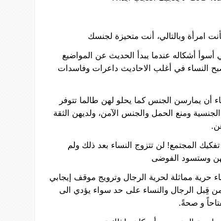
نت
امرأة
وبالتالي،
أنت
متحيزة
لجنسك
أسوأ
أشكاله
عندما
يبدأ
الحديث
عن
المواضيع
بح
النساء
في
أغلب
الاحاديث
داعرات
وفاسدات
ء
أن
يمارسن
الجنس
كما
يحلو
لهن
طالما
تتوفر
الجنسية
ومنع
الحمل
والجنس
الآمن،
ولديهن
الثقة
ن
.
تفكيك
المجتمع
!
لن
تتزوج
النساء
بعد ذلك ولم
ن
وستسود
الفوضى
ء
حرية
مماثلة
لحرية
الرجال
وترويج
موقف
إيجابي
ن
قِبل
الرجال
والنساء
على
حد
سواء
يؤدي
الى
احاً
و
صحةً
.