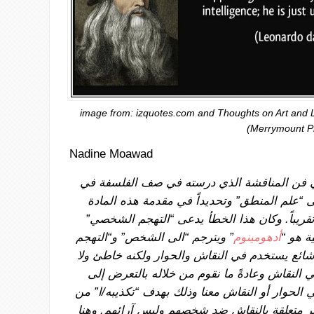
image from: izquotes.com and Thoughts on Art and L
(Merrymount Pr
Nadine Moawad
فن
المناقشة
الذي
درسته
في
صف
الفلسفة
في
ى
“علم
المنطق”
وتحديداً
في
مقدمة
هذه
المادة
قريباً
.
وكان
هذا
الخطأ
يدعى
“التهجم
الشخصي”
ية
هو
“
أدهومينوم
”
ويترجم
“الى
الشخص”
و“التهجم
ائع
يستخدم
في
النقاش
والحوار
ولكنه
خاطئ
ولا
ي
النقاش
وعادةً
ما
نقوم
من
خلاله
بالتعرض
إلى
ي
الحوار
أو
النقاش
معنا
وذلك
بهدف
“تكذيبه
/ا”
من
ر
متعلقة
بالنقاش
ضد
شخصهم
وليس
آرائهم
.
وهنا